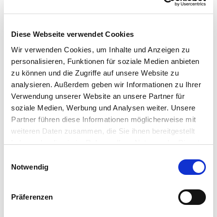
Garage/Stellplatz:
ja
Erdgeschoss
Diese Webseite verwendet Cookies
Wohnebene
53,32 qm
Wir verwenden Cookies, um Inhalte und Anzeigen zu
Hausanschlussraum
1,00 qm
Diele
3,00 qm
personalisieren, Funktionen für soziale Medien anbieten
Hauswirtschaftsraum
1,58 qm
zu können und die Zugriffe auf unsere Website zu
Terrasse zu 1/2
11,00 qm
analysieren. Außerdem geben wir Informationen zu Ihrer
Verwendung unserer Website an unsere Partner für
Obergeschoss
soziale Medien, Werbung und Analysen weiter. Unsere
Partner führen diese Informationen möglicherweise mit
Arbeit/Schlafen 2
17,28 qm
weiteren Daten zusammen, die Sie ihnen bereitgestellt
Bad
9,68 qm
haben oder die sie im Rahmen Ihrer Nutzung der Dienste
Flur
6,87 qm
gesammelt haben.
Kind 1
11,01 qm
Einwilligungsauswahl
Kind 2
12,68 qm
Notwendig
Dachgeschoss mit Freisitz
Präferenzen
Freisitz
3,00 qm
Studio/Gast
19,50 qm