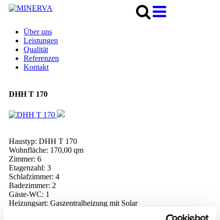
Über uns
Leistungen
Qualität
Referenzen
Kontakt
DHH T 170
Haustyp:
DHH T 170
Wohnfläche:
170,00 qm
Zimmer:
6
Etagenzahl:
3
Schlafzimmer:
4
Badezimmer:
2
Gäste-WC:
1
Heizungsart:
Gaszentralheizung mit Solar
Verfügbar ab:
Fertigstellung